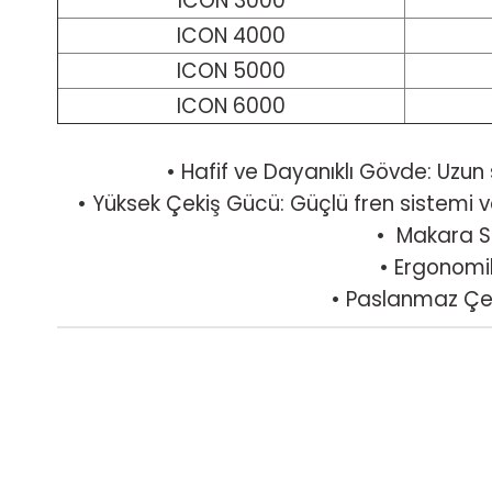
ICON 3000
ICON 4000
ICON 5000
ICON 6000
•
Hafif ve Dayanıklı Gövde: Uzun 
•
Yüksek Çekiş Gücü: Güçlü fren sistemi 
•
Makara Sis
•
Ergonomik
•
Paslanmaz Çeli