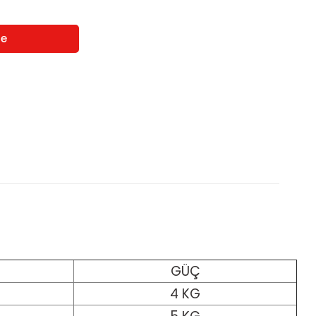
GÜÇ
4 KG