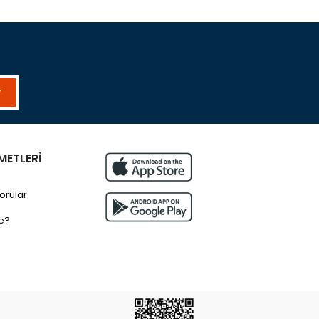
r
METLERİ
orular
e?