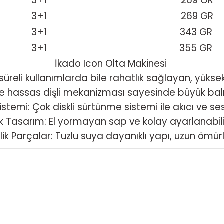
3+1
269 GR
3+1
269 GR
3+1
343 GR
3+1
355 GR
İkado Icon Olta Makinesi
süreli kullanımlarda bile rahatlık sağlayan, yüksek
ve hassas dişli mekanizması sayesinde büyük balı
temi: Çok diskli sürtünme sistemi ile akıcı ve ses
 Tasarım: El yormayan sap ve kolay ayarlanabilir
k Parçalar: Tuzlu suya dayanıklı yapı, uzun ömürl