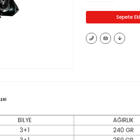
ERI
BİLYE
AĞIRLIK
3+1
240 GR