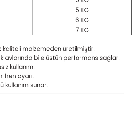
5 KG
5 KG
6 KG
7 KG
 kaliteli malzemeden üretilmiştir.
k avlarında bile üstün performans sağlar.
siz kullanım.
 fren ayarı.
ü kullanım sunar.