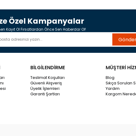
ize Özel Kampanyalar
n Kayıt Ol Fırsatlardan Önce Sen Haberdar Ol!
Gönde
İ
BİLGİLENDİRME
MÜŞTERİ HİZ
arı
Teslimat Koşulları
Blog
mı
Güvenli Alışveriş
Sıkça Sorulan S
esi
Üyelik İşlemleri
Yardım
Garanti Şartları
Kargom Nered