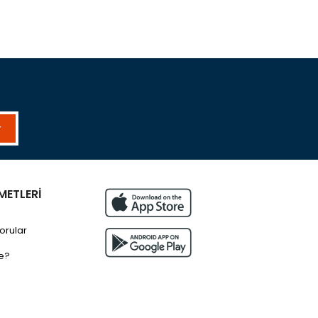
r
METLERİ
orular
e?