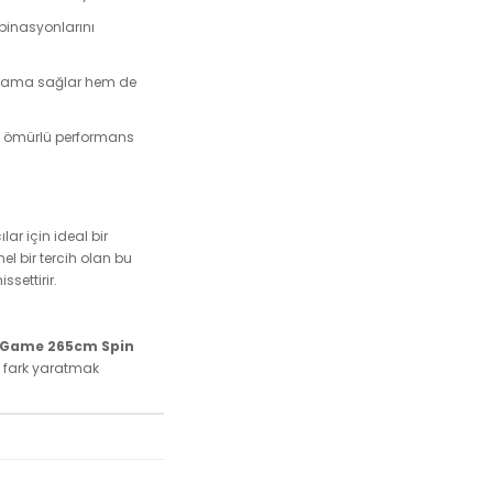
mbinasyonlarını
vrama sağlar hem de
un ömürlü performans
ar için ideal bir
el bir tercih olan bu
ssettirir.
stGame 265cm Spin
de fark yaratmak