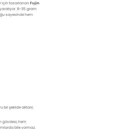
er için tasarlanan
Fujin
rk yaratıyor. 8-35 gram
nluğu sayesinde hem
 bir şekilde aktarır,
len gövdesi, hem
anımlarda bile yormaz.