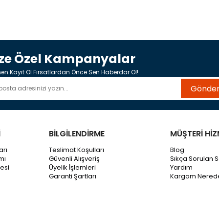
ize Özel Kampanyalar
n Kayıt Ol Fırsatlardan Önce Sen Haberdar Ol!
Gönde
İ
BİLGİLENDİRME
MÜŞTERİ HİZ
arı
Teslimat Koşulları
Blog
mı
Güvenli Alışveriş
Sıkça Sorulan S
esi
Üyelik İşlemleri
Yardım
Garanti Şartları
Kargom Nered