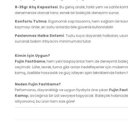
8-35gr Atış Kapasitesi
: Bu geniş aralık, farklı yem ve sahte ko
denemenize olanak tanır, esnek bir balıkçılık deneyimi sunar.
Konforlu Tutma
: Ergonomik sap tasarımı, hem sağlam bir ka
kaymayı önler, en zorlu avlarda bile güvenle kullanılabilir.
Paslanmaz Halka Sistemi
: Tuzlu suya dayanıklı halkaları, uz
sunarak bakım ihtiyacını minimumda tutar.
Kimin İçin Uygun?
Fujin FastGame
, hem yeni başlayanlar hem de deneyimli balıkçıl
seçimdir. Lüfer, levrek, turna gibi avları hedefleyenler için mükemm
kamış, özellikle hassaslık ve güç isteyen spin tekniklerinde farkını hi
Neden Fujin FastGame?
Performansı, dayanıklılığı ve uygun fiyatıyla öne çıkan
Fujin Fa
Kamışı
, avcılığınızı bir üst seviyeye taşıyacak. Balıkçılık hobiniz
istiyorsanız, bu ürün tam size göre!