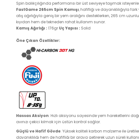
Spin balıkçılığında performansı bir üst seviyeye taşımak isteyenl
FastGame 265cm Spin Kamışı
, hafifliği ve dayanıklılığıyla fa
atış ağırlığıyla geniş bir yem aralığını desteklerken, 265 cm uzu
kıyıdan hem de tekneden rahat kullanım sunar.
Kamış Ağırlığı :
176gr
Uç Yapısı :
Solid
Öne Çıkan Özellikler:
Hassas Aksiyon
: Hızlı aksiyonu sayesinde yem hareketlerini doğru
avınızı çekici kılmak için üstün kontrol sağlar.
Güçlü ve Hafif Gövde
: Yüksek kaliteli karbon malzeme ile üreti
dayanıklılığı hem de hafifliği bir araya getirerek uzun süreli kull