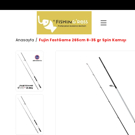
Anasayfa
Fujin FastGame 265cm 8-35 gr Spin Kamışı