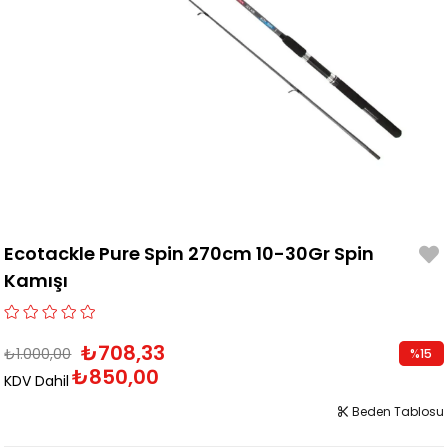
Ecotackle Pure Spin 270cm 10-30Gr Spin
Kamışı
₺708,33
₺1.000,00
%
15
₺850,00
İndirim
KDV Dahil
Beden Tablosu