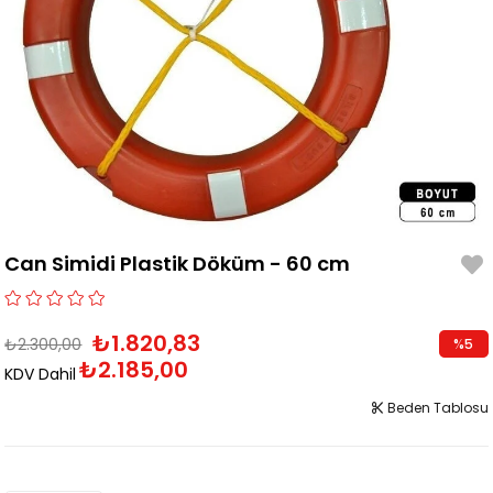
Can Simidi Plastik Döküm - 60 cm
₺1.820,83
₺2.300,00
%
5
₺2.185,00
İndirim
KDV Dahil
Beden Tablosu