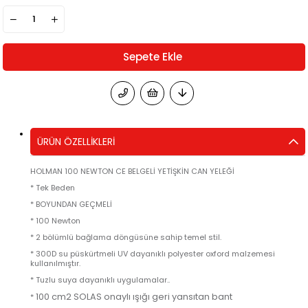
ÜRÜN ÖZELLIKLERI
HOLMAN 100 NEWTON CE BELGELİ YETİŞKİN CAN YELEĞİ
* Tek Beden
* BOYUNDAN GEÇMELİ
* 100 Newton
* 2 bölümlü bağlama döngüsüne sahip temel stil.
* 300D su püskürtmeli UV dayanıklı polyester oxford malzemesi
kullanılmıştır.
* Tuzlu suya dayanıklı uygulamalar..
100 cm2 SOLAS onaylı ışığı geri yansıtan bant
*