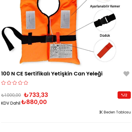
100 N CE Sertifikalı Yetişkin Can Yeleği
₺733,33
₺1.000,00
%
12
₺880,00
İndirim
KDV Dahil
Beden Tablosu